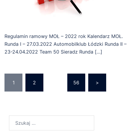
Regulamin ramowy MOŁ – 2022 rok Kalendarz MOŁ.
Runda I – 27.03.2022 Automobilklub Łódzki Runda II –
23-24.04.2022 Team 50 Sieradz Runda […]
Stronicowanie
1
2
…
56
>
wpisów
Szukaj: