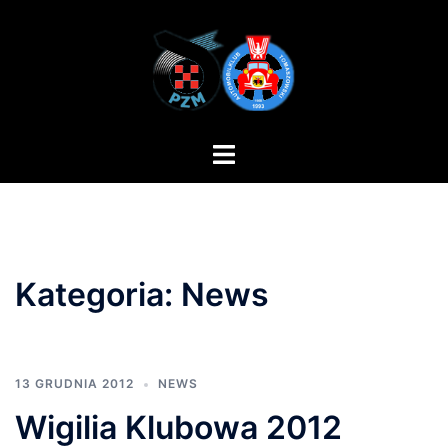
Przejdź
do
treści
Przełącz
menu
Kategoria:
News
13 GRUDNIA 2012
NEWS
Wigilia Klubowa 2012