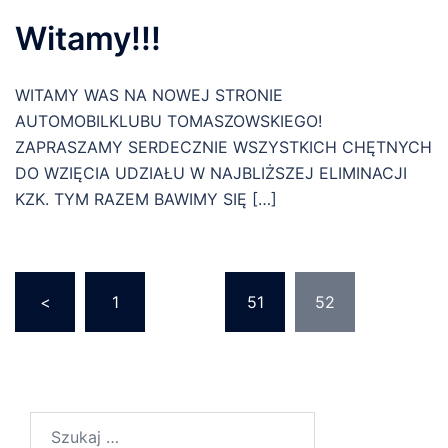
Witamy!!!
WITAMY WAS NA NOWEJ STRONIE
AUTOMOBILKLUBU TOMASZOWSKIEGO!
ZAPRASZAMY SERDECZNIE WSZYSTKICH CHĘTNYCH
DO WZIĘCIA UDZIAŁU W NAJBLIŻSZEJ ELIMINACJI
KZK. TYM RAZEM BAWIMY SIĘ […]
Stronicowanie
<
1
…
51
52
wpisów
Szukaj: